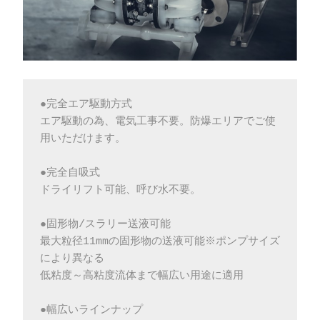
●完全エア駆動方式
エア駆動の為、電気工事不要。防爆エリアでご使
用いただけます。
●完全自吸式
ドライリフト可能、呼び水不要。
●固形物/スラリー送液可能
最大粒径11mmの固形物の送液可能※ポンプサイズ
により異なる
低粘度～高粘度流体まで幅広い用途に適用
●幅広いラインナップ