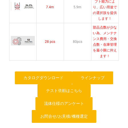
フト能力によ
7.4m
5.9m
り、広い用途で
の選択肢を提供
します！
部品点数が少な
い為、メンテナ
ンス費用・交換
28 pcs
80pcs
点数・在庫管理
を最小限に抑え
ます！
カタログダウンロード
ラインナップ
テスト依頼はこちら
流体仕様のアンケート
お問合せ/お見積/機種選定