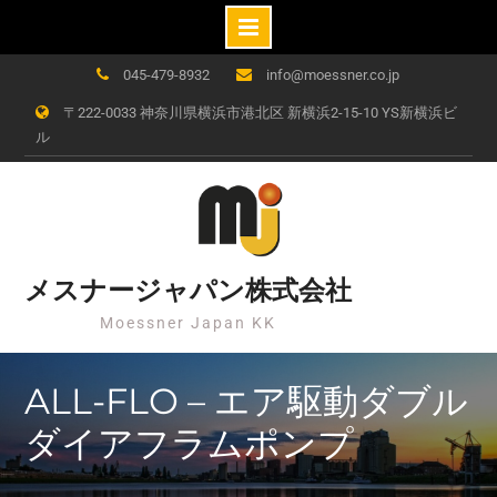
Skip
045-479-8932
info@moessner.co.jp
to
〒222-0033 神奈川県横浜市港北区 新横浜2-15-10 YS新横浜ビ
content
ル
メスナージャパン株式会社
Moessner Japan KK
ALL-FLO – エア駆動ダブル
ダイアフラムポンプ