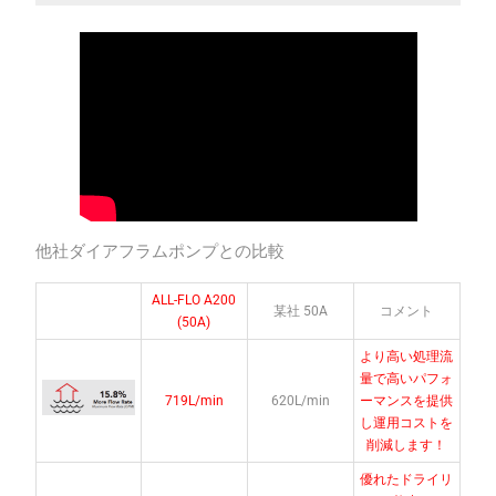
他社ダイアフラムポンプとの比較
ALL-FLO A200
某社 50A
コメント
(50A)
より高い処理流
量で高いパフォ
719L/min
620L/min
ーマンスを提供
し運用コストを
削減します！
優れたドライリ