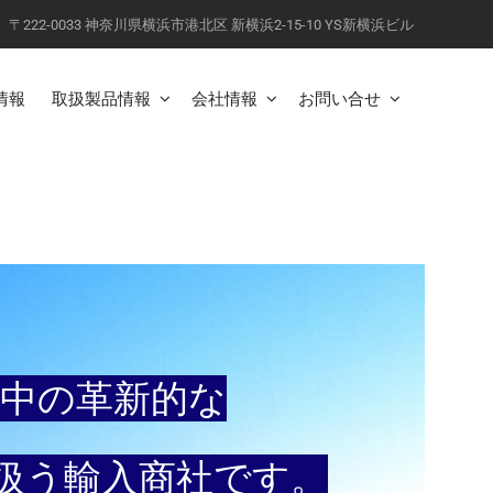
〒222-0033 神奈川県横浜市港北区 新横浜2-15-10 YS新横浜ビル
情報
取扱製品情報
会社情報
お問い合せ
界中の革新的な
扱う輸入商社です。