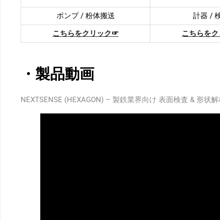
ポンプ / 粉体搬送
計器 /
こちらをクリック☞
こちらをク
・製品動画
NEXTSENSE (HEXAGON) – 製鉄業界向け 表面検査 & 