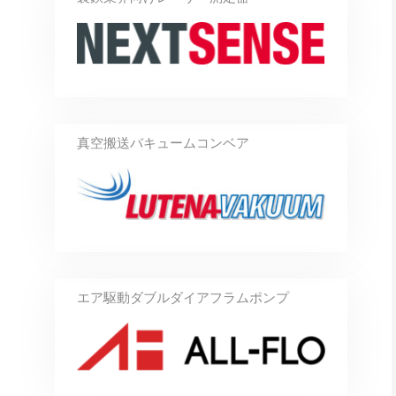
真空搬送バキュームコンベア
エア駆動ダブルダイアフラムポンプ