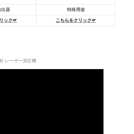
 検出器
特殊用途
リック☞
こちらをクリック☞
形状解析 レーザー測定機