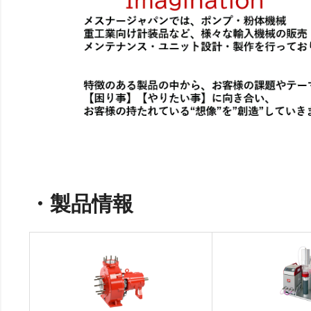
・製品情報