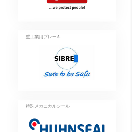
重工業用ブレーキ
特殊メカニカルシール