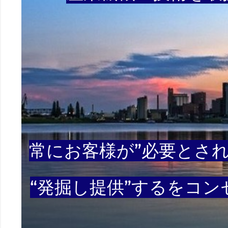
常にお客様が”必要とされ
“発掘し提供”するをコ