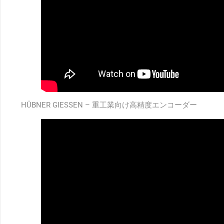
HÜBNER GIESSEN – 重工業向け高精度エンコーダー