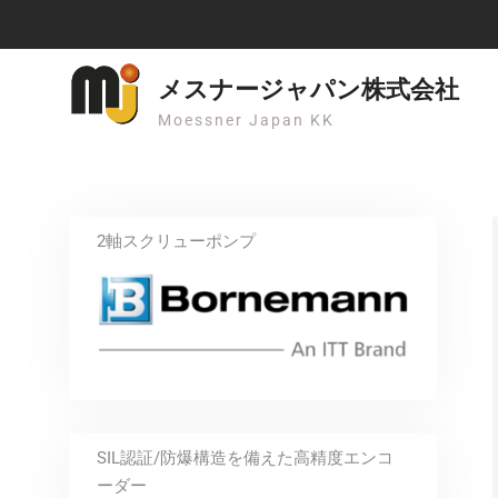
Skip
to
content
メスナージャパン株式会社
Moessner Japan KK
2軸スクリューポンプ
SIL認証/防爆構造を備えた高精度エンコ
ーダー