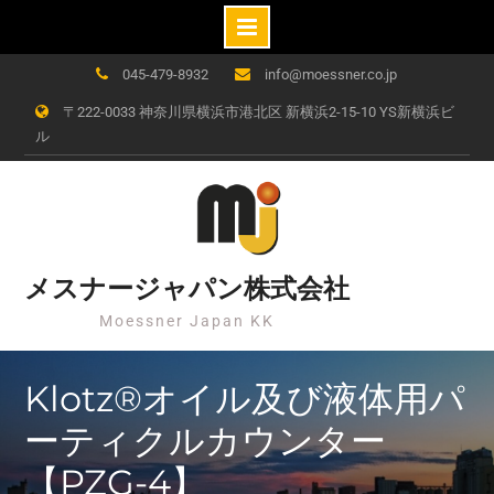
Skip
045-479-8932
info@moessner.co.jp
to
〒222-0033 神奈川県横浜市港北区 新横浜2-15-10 YS新横浜ビ
content
ル
メスナージャパン株式会社
Moessner Japan KK
Klotz®オイル及び液体用パ
ーティクルカウンター
【PZG-4】