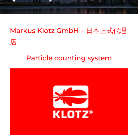
Markus Klotz GmbH – 日本正式代理
店
Particle counting system