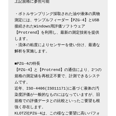
上記規格に参照可能
・ボトルサンプリング採取された油や液体の異物
測定には、サンプルフィーダー【PZG-4】とUSB
接続されたWindows用評価ソフトウェア
【Protrend】を利用し、最新の測定技術を提供
します。
・流体の粘度によりセンサーを使い分け、最適な
解析を実施します。
■PZG-4の特長
【PZG-4】と【Protrend】の通信により、2つの
規格の測定値を再校正不要で、計測できるシステ
ムです。
近年、ISO-4406(ISO11171)に基づく液体の汚
染度評価が一般的なものにはなっていますが、旧
規格での評価データとの比較といったご要望も根
強く存在します。
KLOTZ社PZG-4は、この様なご要望に高いパフォ