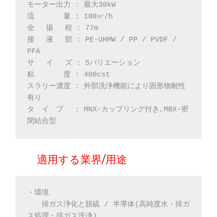
モーター出力 : 最大30kW
流　     量 : 100㎥/h
全　 揚 　程 : 77m
接　 液 　部 : PE-UHMW / PP / PVDF / 
PFA
サ　 イ 　ズ : 5バリエーション
粘　　　　度 : 400cst
スラリー濃度 : 外部洗浄機能により固形物耐性
有り
タ　イ　プ　 : MNX-カップリング付き,MBX-密
閉結合型
適用する業界/用途
・環境
　　排ガス浄化と脱硫 / 半導体(高純度水・排ガ
ス処理・排ガス洗浄)