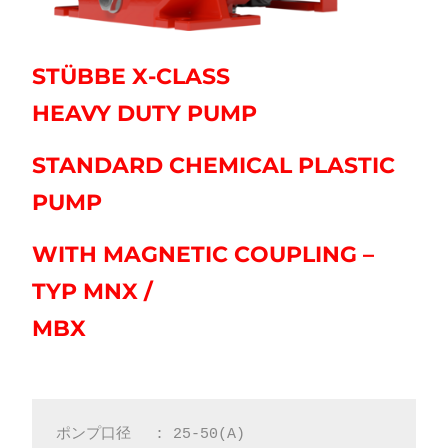
STÜBBE X-CLASS
HEAVY DUTY PUMP
STANDARD CHEMICAL PLASTIC
PUMP
WITH MAGNETIC COUPLING –
TYP MNX
/
MBX
ポンプ口径　 : 25-50(A)