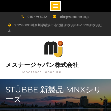
Skip
045-479-8932
info@moessner.co.jp
to
〒222-0033 神奈川県横浜市港北区 新横浜2-15-10 YS新横浜ビ
content
ル
メスナージャパン株式会社
Moessner Japan KK
STÜBBE 新製品 MNXシリ
ーズ