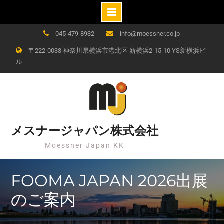
Skip
045-479-8932
info@moessner.co.jp
to
〒222-0033 神奈川県横浜市港北区 新横浜2-15-10 YS新横浜ビ
content
ル
メスナージャパン株式会社
Moessner Japan KK
FOOMA JAPAN 2026出展
のご案内