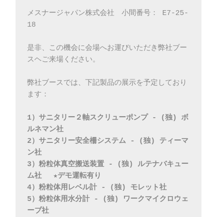
メスナージャパン株式会社　小間番号： E7-25-
18
是非、この機会に会場へお運びいただき弊社ブー
スヘご来場ください。
弊社ブースでは、下記製品の展示を予定しており
ます：
1）サニタリー２軸スクリューポンプ - (独) ボ
ルネマン社
2）サニタリー安全柵システム - (独) ティーマ
ン社
3）粉粒体真空搬送装置 - (独) ルテナバキュー
ム社　 ★デモ運転有り
4）粉粒体用レベル計 - (独) モレット社
5）粉粒体用水分計 - (独) ワークマイクロウェ
ーブ社