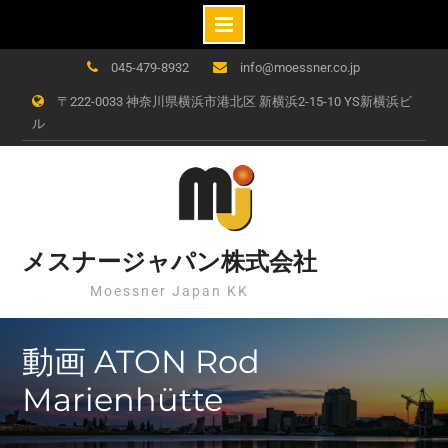
Skip
045-479-8932
info@moessner.co.jp
to
〒222-0033 神奈川県横浜市港北区 新横浜2-15-10 YS新横浜ビ
content
ル
メスナージャパン株式会社
Moessner Japan KK
動画 ATON Rod
Marienhütte