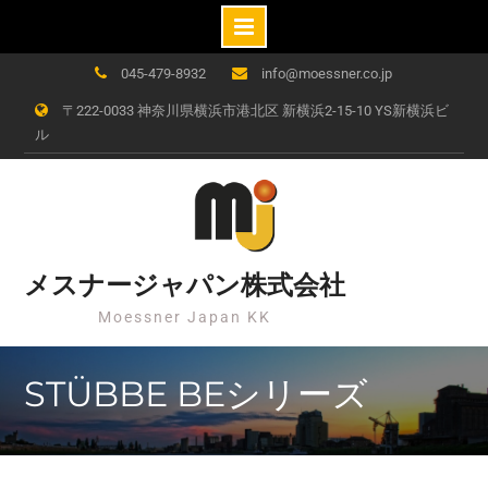
Skip
045-479-8932
info@moessner.co.jp
to
〒222-0033 神奈川県横浜市港北区 新横浜2-15-10 YS新横浜ビ
content
ル
メスナージャパン株式会社
Moessner Japan KK
STÜBBE BEシリーズ